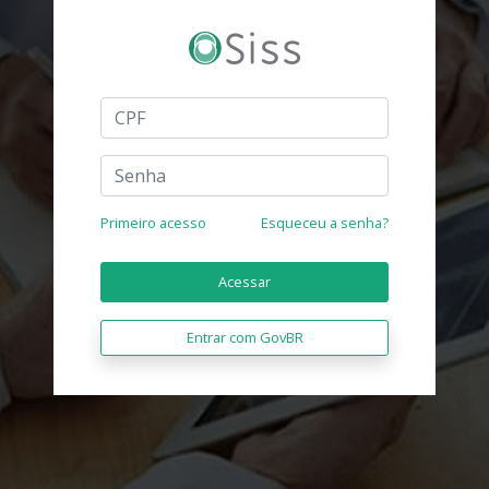
Primeiro acesso
Esqueceu a senha?
Acessar
Entrar com GovBR